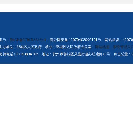
备案号：
鄂ICP备17005283号-1
鄂公网安备 42070402000191号 网站标识：420704
主办单位：鄂城区人民政府 承办：鄂城区人民政府办公室
网站地图
系统管理入
支持电话:027-60896105 地址：鄂州市鄂城区凤凰街道办明塘路70号 点击总量：