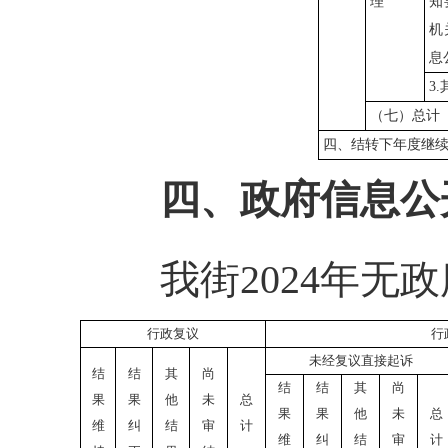
理
知
机
息
3
（七）总计
四、结转下年度继
四、政府信息公
我街2024年无政
行政复议
行
未经复议直接起诉
结
结
其
尚
结
结
其
尚
果
果
他
未
总
果
果
他
未
总
维
纠
结
审
计
维
纠
结
审
计