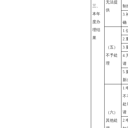
无法提
三、
制
供
本年
3
度办
确
理结
1
果
2
（五）
3
不予处
4
理
请
5
新
1
不
处
请
（六）
其他处
2