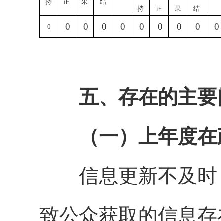
持
正
果
结
持
正
果
结
0
0
0
0
0
0
0
0
0
0
五、存在的主要
（一）上年度在
信息更新不及时：
致公众获取的信息存