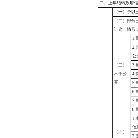
二、上年结转政府
（一）予以
（二）部分
计这一情形
1
2
公
3
（三）
不予公
4
开
5
6
7
8
1
信
（四）
2