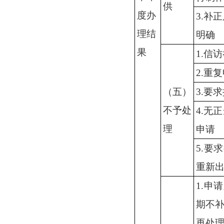
供
度办
3.补
理结
明确
果
1.信
2.重
（五）
3.要
不予处
4.无
理
申请
5.要
重新
1.申
期不
再处