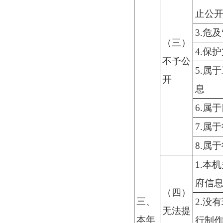
止公
3.危
（三）
4.保
不予公
5.属
开
息
6.属
7.属
8.属
1.本
府信
（四）
三、
2.没
无法提
本年
行制