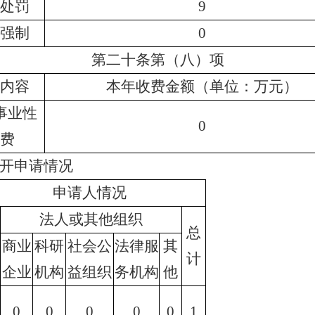
处罚
9
强制
0
第二十条第（八）项
内容
本
年
收费金额（单位：万元）
事业性
0
费
开申请情况
申请人情况
法人或其他组织
总
商业
科研
社会公
法律服
其
计
企业
机构
益组织
务机构
他
0
0
0
0
0
1