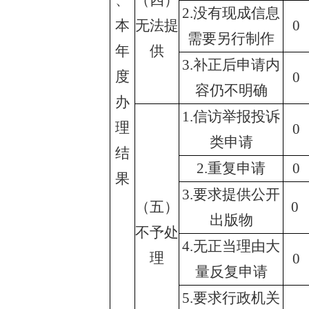
、
（四）
2.没有现成信息
本
无法提
0
需要另行制作
年
供
3.补正后申请内
度
0
容仍不明确
办
1.信访举报投诉
理
0
类申请
结
2.重复申请
0
果
3.要求提供公开
（五）
0
出版物
不予处
4.无正当理由大
理
0
量反复申请
5.要求行政机关