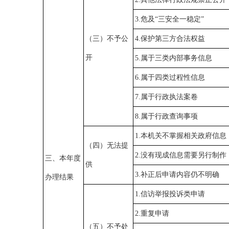
3.
危及
“
三安全一稳定
”
（三）不予公
4.
保护第三方合法权益
开
5.
属于三类内部事务信息
6.
属于四类过程性信息
7.
属于行政执法案卷
8.
属于行政查询事项
1.
本机关不掌握相关政府信息
（四）无法提
2.
没有现成信息需要另行制作
三、本年度
供
3.
补正后申请内容仍不明确
办理结果
1.
信访举报投诉类申请
2.
重复申请
（五）不予处