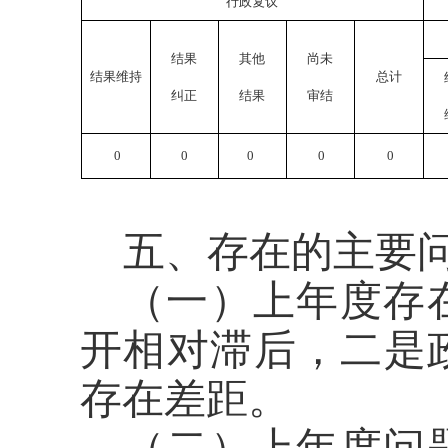
行政复议
结果
其他
尚未
结果维持
总计
纠正
结果
审结
0
0
0
0
0
五、存在的主要
（一）上年度存
开相对滞后，二是
存在差距。