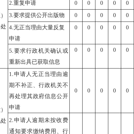
2.重复申请
0
0
0
0
0
3.要求提供公开出版物
0
0
0
0
0
五）
予处
4.无正当理由大量反复
0
0
0
0
0
申请
0
0
0
0
0
5.要求行政机关确认或
重新出具已获取信息
1.申请人无正当理由逾
期不补正、行政机关不
0
0
0
0
0
再处理其政府信息公开
申请
六）
2.申请人逾期未按收费
他处
通知要求缴纳费用、行