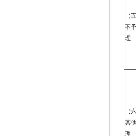
（
不
理
（
其
理