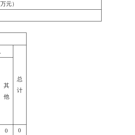
：万元）
织
总
其
计
他
0
0