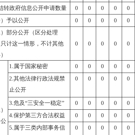
结转政府信息公开申请数量
0
0
0
0
0
一）予以公开
0
0
0
0
0
二）部分公开（区分处理
，只计这一情形，不计其他
0
0
0
0
0
形）
1.属于国家秘密
0
0
0
0
0
2.其他法律行政法规禁
0
0
0
0
0
止公开
3.危及“三安全一稳定”
0
0
0
0
0
三）
4.保护第三方合法权益
0
0
0
0
0
予公
5.属于三类内部事务信
0
0
0
0
0