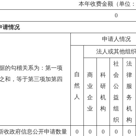
本年收费金额（单位
0
申请情况
申请人情况
法人或其他组
社
法
据的勾稽关系为：第一项
自
商
科
会
律
之和，等于第三项加第四
然
业
研
公
服
人
企
机
益
务
业
构
组
机
织
构
新收政府信息公开申请数量
0
0
0
0
0