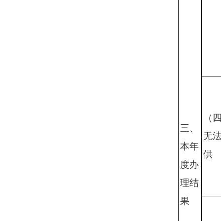
（
三、
无
本年
供
度办
理结
果