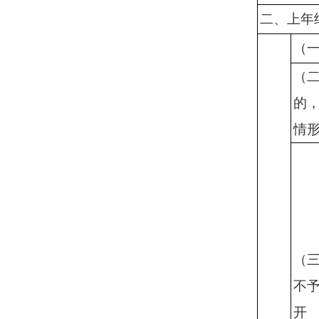
二、上年
（
（
的
情
（
不
开