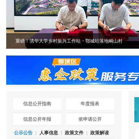
重磅！清华大学乡村振兴工作站・鄂城站落地峒山村
信息公开指南
年度报表
信息公开年报
依申请公开
公示公告
|
人事信息
|
政策文件
|
政策解读