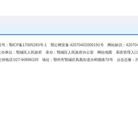
案号：
鄂ICP备17005283号-1
鄂公网安备 42070402000191号 网站标识：420704
主办单位：鄂城区人民政府 承办：鄂城区人民政府办公室
网站地图
系统管理入口
持电话:027-60896105 地址：鄂州市鄂城区凤凰街道办明塘路70号 点击总量：
2