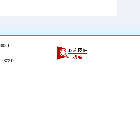
0001
9282212