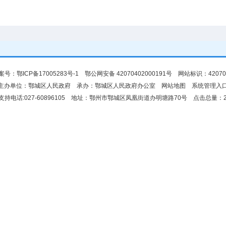
备案号：
鄂ICP备17005283号-1
鄂公网安备 42070402000191号 网站标识：420704
主办单位：鄂城区人民政府 承办：鄂城区人民政府办公室
网站地图
系统管理入
支持电话:027-60896105 地址：鄂州市鄂城区凤凰街道办明塘路70号 点击总量：