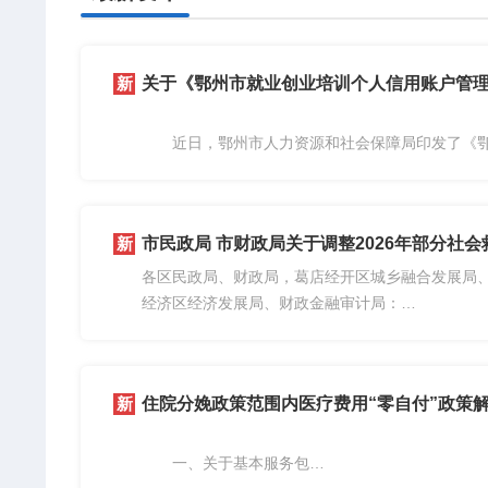
近日，鄂州市人力资源和社会保障局印发了《鄂
信用账户管理实施细则》（以下简称《细则》），
一、制定背景
为深入贯彻实施就业优先战略，全面落实《湖北.
市民政局 市财政局关于调整2026年部分社
各区民政局、财政局，葛店经开区城乡融合发展局
经济区经济发展局、财政金融审计局：
为落实社会救助标准动态调整机制，进一步提高
水平，经市人民政府研究同意，现...
住院分娩政策范围内医疗费用“零自付”政策
一、关于基本服务包