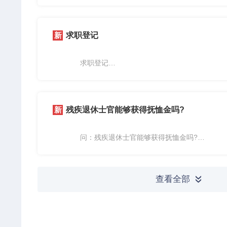
我市各级定点医疗机构医保支付标准如下：
1.自然分娩(常规)：三级医疗机构4500元/例，二
例，一级医疗机构(含乡镇卫生院)3300元。
求职登记
难产分娩的，在自然分娩...
求职登记
求职登记需提供材料：
1.求职人员需提供本人身份证原件及复印件、学
2.有关技能等级证书原件及复印件；
残疾退休士官能够获得抚恤金吗?
3.填写求职登记表。
个人求职登记地点：
鄂城...
问：残疾退休士官能够获得抚恤金吗?
答：能够获得残疾抚恤金。
查看全部
»