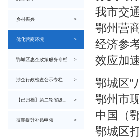
我市交
乡村振兴
>
鄂州营
优化营商环境
>
经济参考
效应加
鄂城区惠企政策服务专栏
>
鄂城区“
涉企行政检查公示专栏
>
鄂州市
【已归档】第二轮省级...
>
中国（鄂
技能提升补贴申领
>
鄂城区