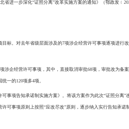
北省进一步深化“证照分离”改革实施方案的通知》（鄂政发﹝202
项目标。
对去年省级层面涉及的7项涉企经营许可事项逐项进行
3项涉企经营许可事项，
其中，
直接取消审批68项，
审批改为备案
国统一的120项多4项。
许可事项告知承诺制实施方案》。
将该方案作为此次“证照分离”
营许可事项原则上按照“应改尽改”原则，
逐步纳入实行告知承诺