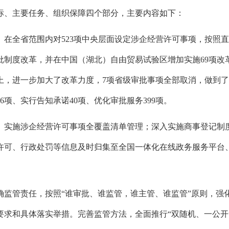
标、
主要任务、
组织保障四个部分，
主要内容如下：
。
在全省范围内对523项中央层面设定涉企经营许可事项，
按照直
批制度改革，
并在中国（湖北）自由贸易试验区增加实施69项改
上，
进一步加大了改革力度，
7项省级审批事项全部取消，
做到了
6项、
实行告知承诺40项、
优化审批服务399项。
。
实施涉企经营许可事项全覆盖清单管理；
深入实施商事登记制
许可、
行政处罚等信息及时归集至全国一体化在线政务服务平台
确监管责任，
按照“谁审批、
谁监管，
谁主管、
谁监管”原则，
强
要求和具体落实举措。
完善监管方法，
全面推行“双随机、
一公开