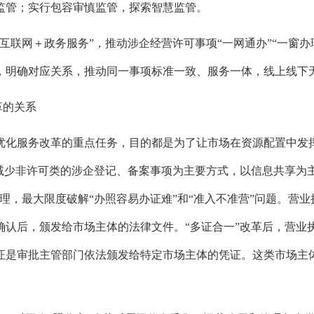
监管；
实行包容审慎监管，
探索智慧监管。
“互联网＋政务服务”，
推动涉企经营许可事项“一网通办”“一窗办
，
明确对应关系，
推动同一事项标准一致、
服务一体，
线上线下
革的关系
优化服务改革的重点任务，
目的都是为了让市场在资源配置中发
以减少非许可类的涉企登记、
备案事项为主要方式，
以信息共享为
理，
最大限度破解“办照容易办证难”和“准入不准营”问题。
营业
确认后，
颁发给市场主体的法律文件。
“多证合一”改革后，
营业
证是审批主管部门依法颁发给特定市场主体的凭证。
这类市场主