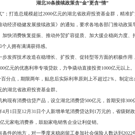
湖北30条接续政策含“金”更含“情”
气”；打造总规模超过2000亿元的湖北省政府投资基金群，精准
推动经济稳健发展接续政策》的通知，要求各地各部门推动政策
、加快消费恢复提振、推动外贸扩容提质、加大援企稳岗力度、
业和个人拥有满满获得感。
一步发挥技术改造在稳增长、扩投资、促转型等方面的积极作用
0亿元的优惠利率专项贷款，力争撬动直接投资1000亿元以上。统
5个百分点，期限两年，贴息后实际利率原则上不超过2％。制定
亿元的湖北省政府投资基金群。
构现有消费信贷产品，设立湖北消费贷500亿元，首期安排30
年4月1日至12月31日个人新增单笔消费贷达到1万元的，省级财
放3亿元家电消费券，鼓励家电销售企业让利促销。
条件的地方，对一季度末稳岗留工参加社会保险人数达到202