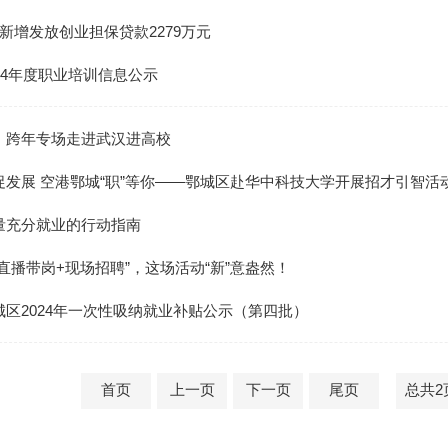
新增发放创业担保贷款2279万元
24年度职业培训信息公示
！跨年专场走进武汉进高校
促发展 空港鄂城“职”等你——鄂城区赴华中科技大学开展招才引智活
量充分就业的行动指南
直播带岗+现场招聘”，这场活动“新”意盎然！
城区2024年一次性吸纳就业补贴公示（第四批）
首页
上一页
下一页
尾页
总共2