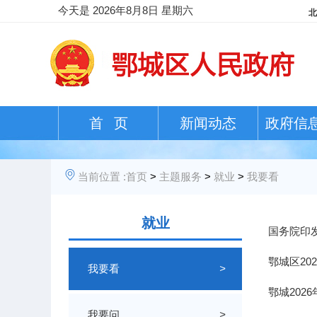
今天是
2026年8月8日 星期六
首 页
新闻动态
政府信
当前位置 :
首页
>
主题服务
>
就业
>
我要看
就业
国务院印
鄂城区20
我要看
>
鄂城202
我要问
>