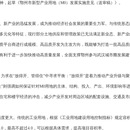
精神，起草《鄂州市新型产业用地（M0）发展实施意见（送审稿）》。
新产业的迅猛发展，成为推动经济社会发展的重要生力军。与传统形态
多元化等特征，现行部分土地供应和管理政策已无法满足新业态、新产业的
质平台商进行成规模、高品质开发为主攻方向，既能够为打造一批高品质
有利于进一步加快推动高质量发展，全面支撑鄂州参与武汉城市圈发展建
求在“放得开、管得住”中寻求平衡：“放得开”是着力推动产业升级与
住”则强调如何保证针对M0用地的主体、结构、投入、产出、环境影响等
住宅和楼宇经济的冲击，减少产业开发对周边区域的配套设施、交通及市
大。传统的工业用地，根据《工业用地建设用地控制指标》规定容积率不小于
2.0，最高不超过4.0，可以根据具体需求，提高项目容积率。