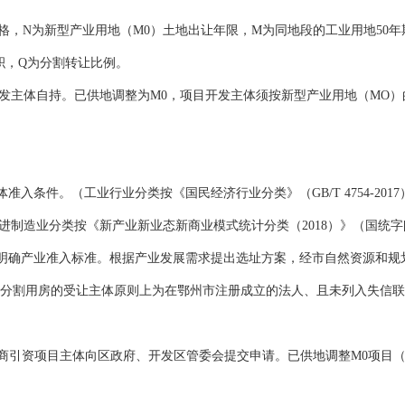
，N为新型产业用地（M0）土地出让年限，M为同地段的工业用地50年
积，Q为分割转让比例。
主体自持。已供地调整为M0，项目开发主体须按新型产业用地（MO）
入条件。（工业行业分类按《国民经济行业分类》（GB/T 4754-20
进制造业分类按《新产业新业态新商业模式统计分类（2018）》（国统字[20
明确产业准入标准。根据产业发展需求提出选址方案，经市自然资源和规
分割用房的受让主体原则上为在鄂州市注册成立的法人、且未列入失信联
引资项目主体向区政府、开发区管委会提交申请。已供地调整M0项目（