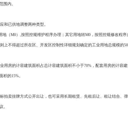
范围内。
应和已供地调整两种类型。
地（M0）,按照控规维护程序办理；其它用地转M0，按照控规修改程序
则上不得超过所在区、开发区控制性详细规划确定的工业用地总规模的5
业用房的计容建筑面积占总计容建筑面积不小于70%，配套用房的计容建
积的15%。
标拍卖挂牌方式公开出让，也可采用长期租赁、先租后让、租让结合、弹
议。
〕