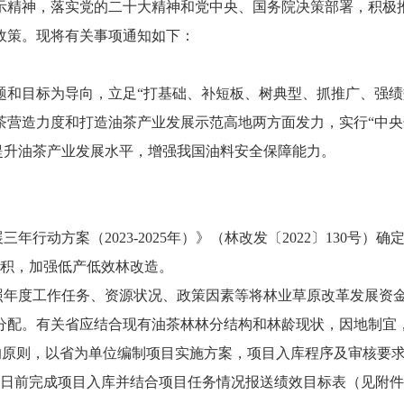
示精神，落实党的二十大精神和党中央、国务院决策部署，积极
政策。现将有关事项通知如下：
题和目标为导向，立足“打基础、补短板、树典型、抓推广、强绩
茶营造力度和打造油茶产业发展示范高地两方面发力，实行“中央
进提升油茶产业发展水平，增强我国油料安全保障能力。
三年行动方案（2023-2025年）》（林改发〔2022〕130号
面积，加强低产低效林改造。
按照年度工作任务、资源状况、政策因素等将林业草原改革发展资
分配。有关省应结合现有油茶林林分结构和林龄现状，因地制宜
”的原则，以省为单位编制项目实施方案，项目入库程序及审核要
25日前完成项目入库并结合项目任务情况报送绩效目标表（见附件