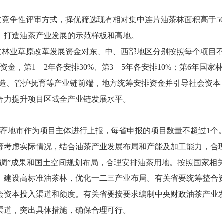
过竞争性评审方式，择优筛选现有相对集中连片油茶林面积高于5
，打造油茶产业发展的示范样板和高地。
过林业草原改革发展资金对东、中、西部地区分别按照每个项目不
金，第1—2年各安排30%、第3—5年各安排10%；第6年国
改造、管护抚育等产业链前端，地方统筹安排资金并引导社会资
合力提升项目区域全产业链发展水平。
推荐地市作为项目主体进行上报，每省申报的项目数量不超过1个
筹考虑实际情况，结合油茶产业发展布局和产能及加工能力，合
三调”成果和国土空间规划布局，合理安排油茶用地。按照国家相
，建设高标准油茶林，优化一二三产业布局。有关省要统筹整合
会资本投入渠道和额度。有关省要按要求编制中央财政油茶产业
渠道，突出具体措施，确保合理可行。