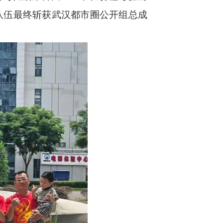
队伍最终斩获武汉都市圈公开组总成