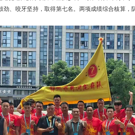
鼓劲、咬牙坚持，取得第七名。两项成绩综合核算，
。