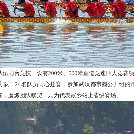
同台竞技，设有200米、500米直道竞速四大竞赛
，24名队员同心赴赛，参加武汉都市圈公开组的
奏，磨炼团队默契，只为代表家乡站上省级赛场。