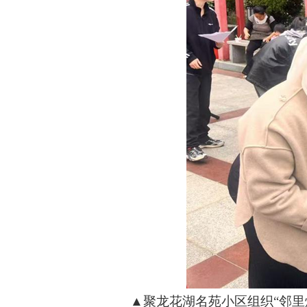
▲聚龙花湖名苑小区组织“邻里