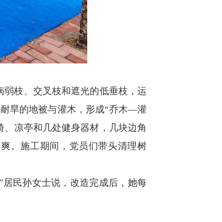
病弱枝、交叉枝和遮光的低垂枝，运
耐旱的地被与灌木，形成“乔木—灌
椅、凉亭和几处健身器材，几块边角
舒爽。施工期间，党员们带头清理树
”居民孙女士说，改造完成后，她每