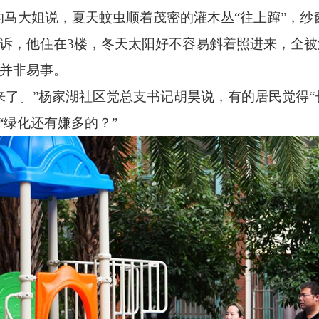
的马大姐说，夏天蚊虫顺着茂密的灌木丛“往上蹿”，
投诉，他住在3楼，冬天太阳好不容易斜着照进来，全
并非易事。
了。”杨家湖社区党总支书记胡昊说，有的居民觉得“
“绿化还有嫌多的？”