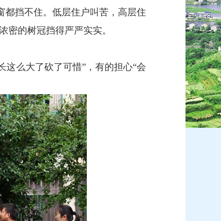
纱窗都挡不住。低层住户叫苦，高层住
被浓密的树冠挡得严严实实。
长这么大了砍了可惜”，有的担心“会