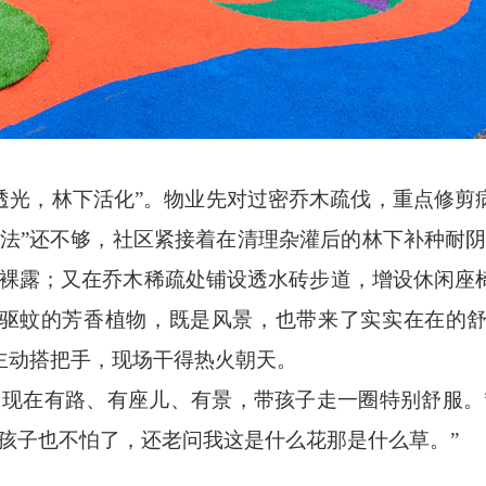
透光，林下活化”。物业先对过密乔木疏伐，重点修剪
减法”还不够，社区紧接着在清理杂灌后的林下补种耐阴
再裸露；又在乔木稀疏处铺设透水砖步道，增设休闲座
驱蚊的芳香植物，既是风景，也带来了实实在在的
主动搭把手，现场干得热火朝天。
在有路、有座儿、有景，带孩子走一圈特别舒服。
孩子也不怕了，还老问我这是什么花那是什么草。”