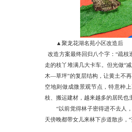
▲聚龙花湖名苑小区改造后
改造方案最终回归八个字：“疏枝
走的枝丫堆满几大卡车。但光做“
木—草坪”的复层结构，让黄土不
空地则做成微景观节点，特意种上
枝、搬运建材，越来越多的居民也
“以前觉得林子密得进不去人，现
天傍晚都带女儿来林下步道散步，“