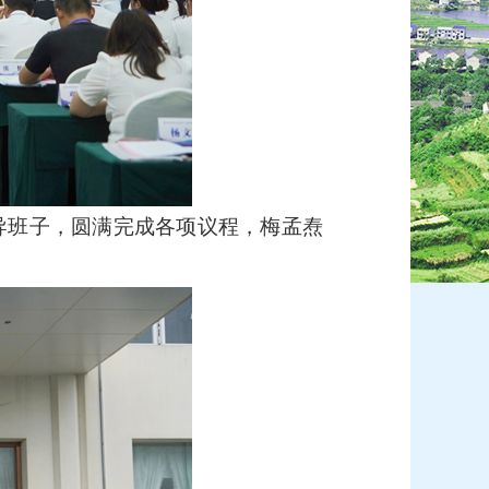
班子，圆满完成各项议程，梅孟焘