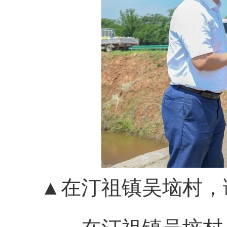
▲在汀祖镇吴垴村，