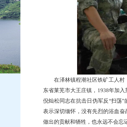
在泽林镇程潮社区铁矿工人村，慰
东省莱芜市大王庄镇，1938年加入
倪灿松同志在抗击日伪军反“扫荡
表示深切缅怀，没有先烈的浴血奋
做出的贡献和牺牲，也永远不会忘