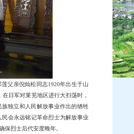
父亲倪灿松同志1920年出生于山
3年，在日军对莱芜地区进行大扫荡时，
民族独立和人民解放事业作出的牺牲
人民会永远铭记革命烈士为解放事业
确保烈士后代安度晚年。