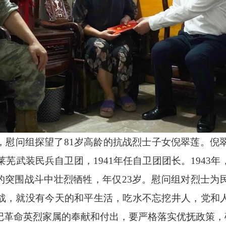
问组探望了81岁高龄的抗战烈士子女倪翠莲。倪翠莲
莱芜武装民兵自卫团，1941年任自卫团团长。194
”的突围战斗中壮烈牺牲，年仅23岁。慰问组对烈士为
战，就没有今天的和平生活，吃水不忘挖井人，党和
记革命英烈家属的奉献和付出，要严格落实优抚政策，