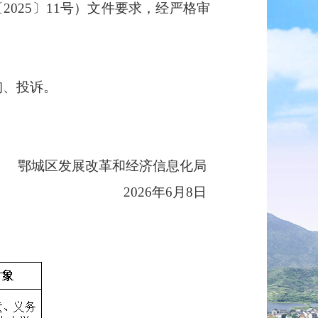
〔
2025〕11号
）
文件
要求
，经严格审
咨询、投诉。
鄂城区发展改革和经济信息化
局
20
2
6
年
6
月
8
日