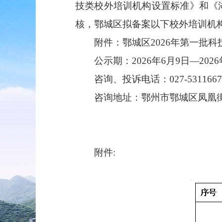
技类校外培训机构设置标准
》
和
《
核
，
鄂城区
拟
备案
以下校外培训机
附件：鄂城区202
6
年第
一
批
科
公
示
期：202
6
年
6
月
9
日—202
6
咨询
、投诉
电话
：
027-
531166
7
咨询地址：
鄂州市鄂城区
凤凰
附件
: