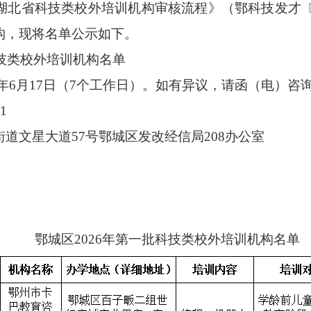
湖北省科技类校外培训机构审核流程》
（鄂科技发才
构，现将名单公示如下。
技类
校外培训机构
名单
年
6
月
17
日
（
7个工作日
）
。如有异议，请函（电）
1
街道文星大道
57号
鄂城区发改经信局
208
办公室
鄂城区
202
6
年
第
一
批科技类校外培训机构名单