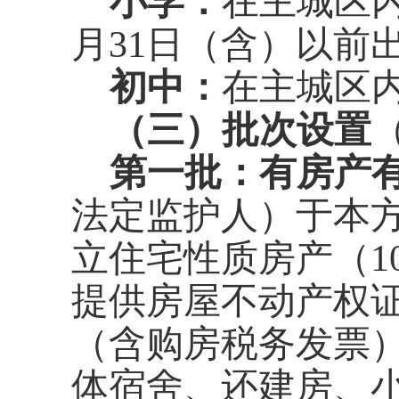
小学
：
在主城区
月
31
日
（
含
）
以前
初中
：
在主城区
（
三
）批次设置
第一批
：
有房产
法定监护人）
于本
立住宅性质房产（
1
提供房屋不动产权
（含购房税务发票
体宿舍、还建房、