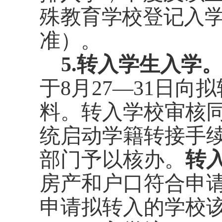
殊教育学校登记入
准）
。
5.
转入学生入学
于
8
月
27
—
31
日
向
拟
料。
转入学校审核
统启动学籍转接手
部门予以核办。
转
房产和户口符合申
申请拟转入的学校