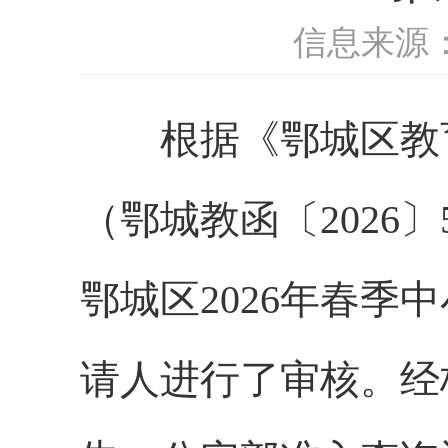
信息来源
根据《
鄂城区
教
（
鄂城教函
〔
202
6
〕
鄂城区
202
6
年
春季中
请人进行了
审核
。经