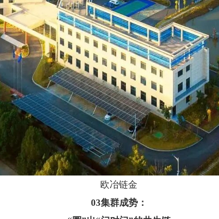
欧冶链金
03集群成势：