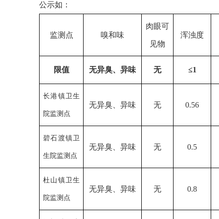
公示如：
肉眼可
监测点
嗅和味
浑浊度
见物
限值
无异臭、异味
无
≤
1
长港镇卫生
无异臭、异味
无
0.56
院监测点
碧石渡镇卫
无异臭、异味
无
0.5
生院监测点
杜山镇卫生
无异臭、异味
无
0.8
院监测点