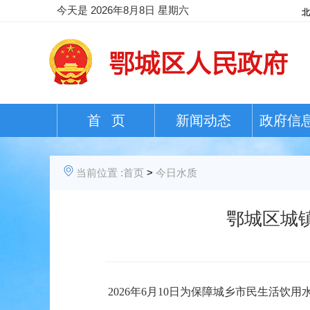
今天是
2026年8月8日 星期六
首 页
新闻动态
政府信
当前位置 :
首页
>
今日水质
鄂城区城镇
202
6
年
6
月
10日
为保障城乡市民生活饮用