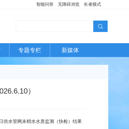
智能问答
无障碍浏览
长者模式
布
专题专栏
新媒体
.6.10）
0日
供水管网末梢水水质监测（快检）结果