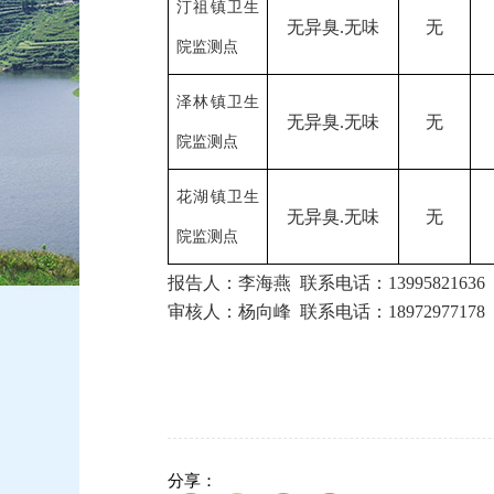
汀祖镇卫生
无异臭
.无味
无
院监测点
泽林镇卫生
无异臭
.无味
无
院监测点
花湖镇卫生
无异臭
.无味
无
院监测点
报告人：
李海燕
联系电话：
13995821636
审核人：
杨向峰
联系电话：
18972977178
分享：