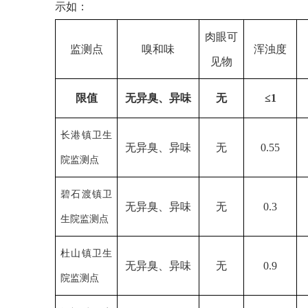
示如：
肉眼可
监测点
嗅和味
浑浊度
见物
限值
无异臭、异味
无
≤
1
长港镇卫生
无异臭、异味
无
0.55
院监测点
碧石渡镇卫
无异臭、异味
无
0.3
生院监测点
杜山镇卫生
无异臭、异味
无
0.9
院监测点