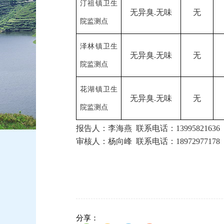
汀祖镇卫生
无异臭
.无味
无
院监测点
泽林镇卫生
无异臭
.无味
无
院监测点
花湖镇卫生
无异臭
.无味
无
院监测点
报告人：
李海燕
联系电话：
13995821636
审核人：
杨向峰
联系电话：
18972977178
分享：