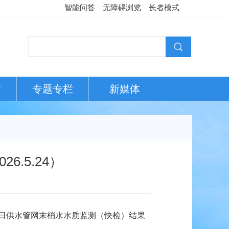
智能问答
无障碍浏览
长者模式
布
专题专栏
新媒体
.5.24）
4日
供水管网末梢水水质监测（快检）结果