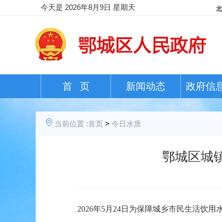
今天是
2026年8月9日 星期天
首 页
新闻动态
政府信
当前位置 :
首页
>
今日水质
鄂城区城镇
202
6
年
5
月
24日
为保障城乡市民生活饮用