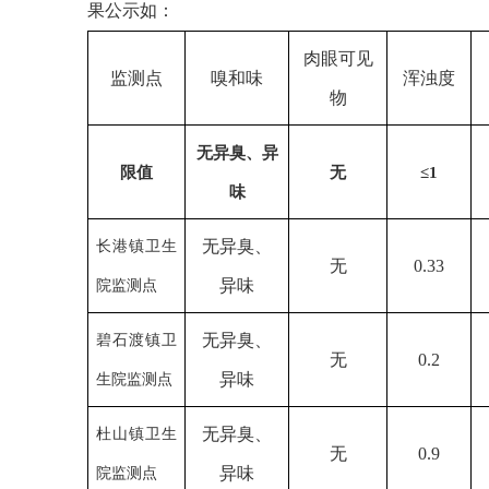
果公示如：
肉眼可见
监测点
嗅和味
浑浊度
物
无异臭、异
限值
无
≤
1
味
无异臭、
长港镇卫生
无
0.33
异味
院监测点
无异臭、
碧石渡镇卫
无
0.2
异味
生院监测点
无异臭、
杜山镇卫生
无
0.9
异味
院监测点