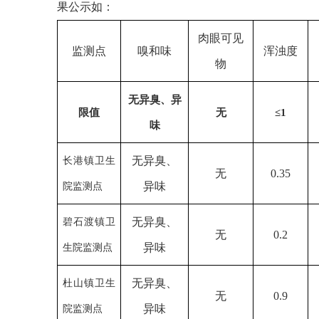
果公示如：
肉眼可见
监测点
嗅和味
浑浊度
物
无异臭、异
限值
无
≤
1
味
无异臭、
长港镇卫生
无
0.35
异味
院监测点
无异臭、
碧石渡镇卫
无
0.2
异味
生院监测点
无异臭、
杜山镇卫生
无
0.9
异味
院监测点