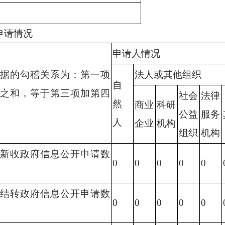
申请情况
申请人情况
据的勾稽关系为：第一项
法人或其他组织
自
之和，等于第三项加第四
社
会
法
律
然
商业
科研
公
益
服
务
人
企业
机构
组织
机构
新收政府信息公开申请数
0
0
0
0
0
结转政府信息公开申请数
0
0
0
0
0