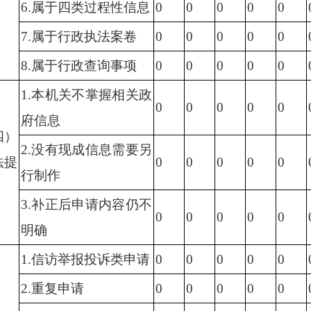
6.属于四类过程性信息
0
0
0
0
0
7.属于行政执法案卷
0
0
0
0
0
8.属于行政查询事项
0
0
0
0
0
1.本机关不掌握相关政
0
0
0
0
0
府信息
四）
2.没有现成信息需要另
法提
0
0
0
0
0
行制作
3.补正后申请内容仍不
0
0
0
0
0
明确
1.信访举报投诉类申请
0
0
0
0
0
2.重复申请
0
0
0
0
0