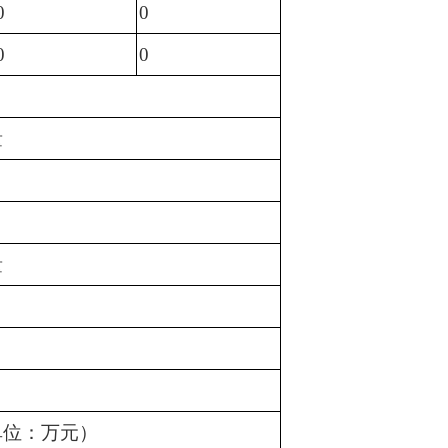
0
0
0
0
量
量
单位：万元）