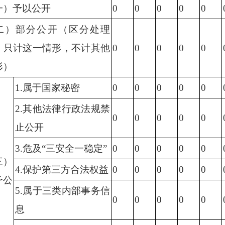
一）予以公开
0
0
0
0
0
二）部分公开（区分处理
，只计这一情形，不计其他
0
0
0
0
0
形）
1.属于国家秘密
0
0
0
0
0
2.其他法律行政法规禁
0
0
0
0
0
止公开
3.危及“三安全一稳定”
0
0
0
0
0
三）
4.保护第三方合法权益
0
0
0
0
0
予公
5.属于三类内部事务信
0
0
0
0
0
息