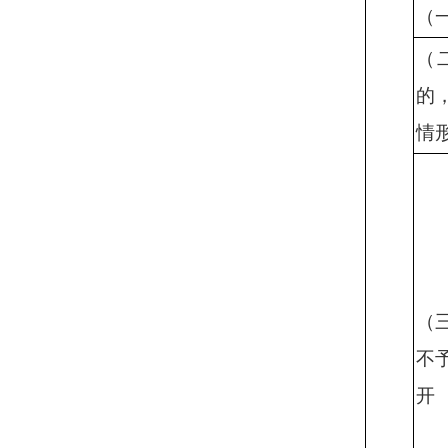
（
（
的
情
（
不
开