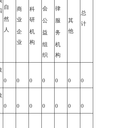
项
自
会
律
商
科
四
总
然
业
研
公
服
其
计
人
他
企
机
益
务
业
构
组
机
织
构
数
0
0
0
0
0
0
0
数
0
0
0
0
0
0
0