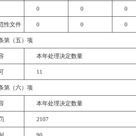
0
0
0
范性文件
0
0
0
条第（五）项
容
本年处理决定数量
可
11
条第（六）项
容
本年处理决定数量
罚
2107
制
90