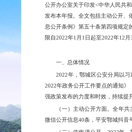
公开办公室关于印发
<
中华人民共和
发布本年报。全文包括主动公开、
息公开条例》第五十条第四项规定
限自
2022
年
1
月
1
日起至
2022
年
12
月
一、总体情况
2022年，鄂城区公安分局
2022
年政务公开工作要点的通知》
强政策发布的力度和时效，持续提
（一）主动公开方面。全年共
微信公开信息
40
条，平安鄂城抖音