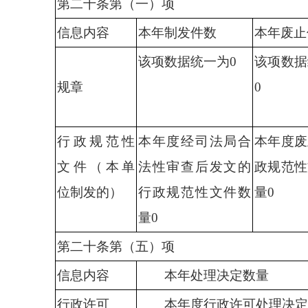
第二十条第（一）项
信息内容
本年
制发件数
本年
废止
该项数据统一为
0
该项数据
规
章
0
行政
规范性
本年度经司法局合
本年度
废
文件（本单
法性审查后发文的
政
规范性
位制发的）
行政
规范性文件数
量
0
量
0
第二十条第（五）项
信息内容
本年处理决定数量
行政许可
本年度行政许可处理决定