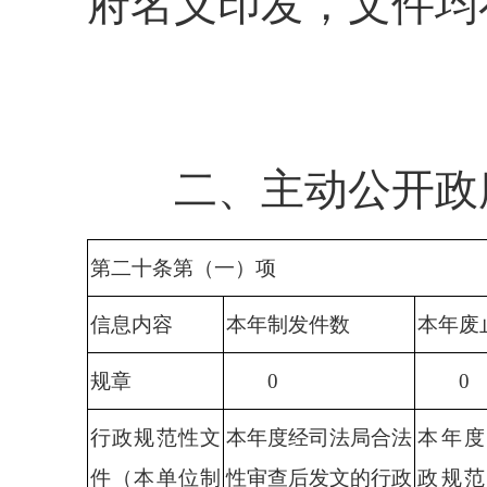
府名义印发，文件均
二、主动公开政
第二十条第（一）项
信息内容
本年
制发件数
本年
废
规
章
0
0
行政
规范性文
本年度经司法局合法
本年
件（本单位制
性审查后发文的
行政
政
规