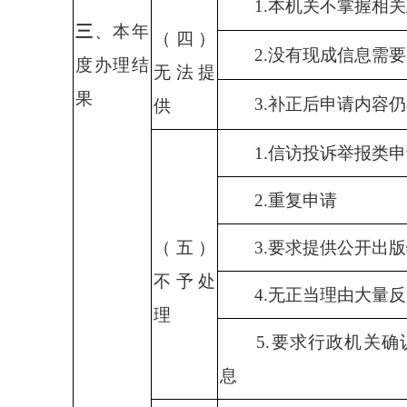
1.
本机关不掌握相关
三
、本年
（四）
2.
没有现成信息需要
度办理结
无法提
果
3.
补正后申请内容仍
供
1.
信访投诉举报类申
2.
重复申请
（五）
3.
要求提供公开出版
不予处
4.
无正当理由大量反
理
5.
要求行政机关确
息