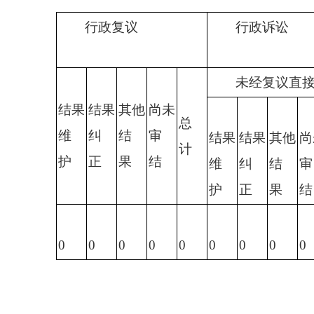
行政复议
行政诉讼
未经复议直
结果
结果
其他
尚未
总
维
纠
结
审
结果
结果
其他
尚
计
护
正
果
结
维
纠
结
审
护
正
果
结
0
0
0
0
0
0
0
0
0