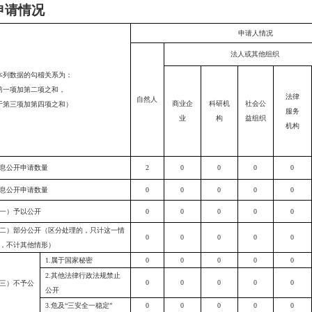
申请情况
申请人情况
法人或其他组织
本列数据的勾稽关系为：
第一项加第二项之和，
法律
自然人
商业企
科研机
社会公
于第三项加第四项之和）
服务
业
构
益组织
机构
息公开申请数量
2
0
0
0
0
息公开申请数量
0
0
0
0
0
一）予以公开
0
0
0
0
0
二）部分公开（区分处理的，只计这一情
0
0
0
0
0
，不计其他情形）
1.属于国家秘密
0
0
0
0
0
2.其他法律行政法规禁止
0
0
0
0
0
三）不予公
公开
3.危及“三安全一稳定”
0
0
0
0
0