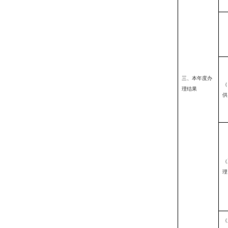
三、本年度办
（
理结果
供
（
理
（