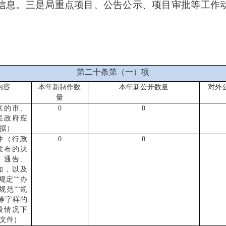
信息。三是局重点项目、公告公示、项目审批等工作
第二十条第（一）项
内容
本年新制作数
本年新公开数量
对外
量
区的市、
0
0
民政府应
据）
件（行政
0
0
发布的决
、通告、
知，以及
规定”“办
“规范”“规
”等字样的
般情况下
文件）