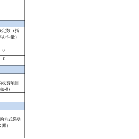
决定数
（指
年办件量）
0
0
的收费项目
如-8）
购方式采购
金额）