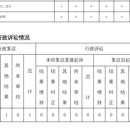
七）总计
2
0
0
0
0
办理
0
0
0
0
0
行政诉讼情况
行政复议
行政诉讼
未经复议直接起诉
复议后起
其
尚
总
结
结
其
尚
结
结
其
他
未
总
果
果
他
未
果
果
他
结
审
计
维
纠
结
审
维
纠
结
果
结
计
持
正
果
结
持
正
果
1
0
1
0
0
0
0
0
0
0
0