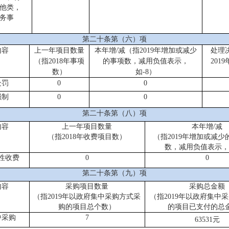
他类，
务事
第二十条第（六）项
内容
上一年项目数量
本年增/减
（指20
19
年增加或减少
处理
（指20
18
年事项
的事项数
，减用负值表示，
20
19
数）
如-8）
处罚
0
0
强制
0
0
第二十条第（八）项
内容
上一年项目数量
本年增/减
（指2018年收费项目数）
（指20
19
年增加
或减少
数
，减用负值表示，
性收费
0
0
第二十条第（九）项
内容
采购项目数量
采购总金额
（指20
19
年以政府集中采购方式采
（指20
19
年以政府集中采
购的项目总个数）
的项目已支付的总
中采购
7
63531
元