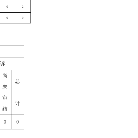
0
2
0
0
诉
尚
总
未
审
计
结
0
0