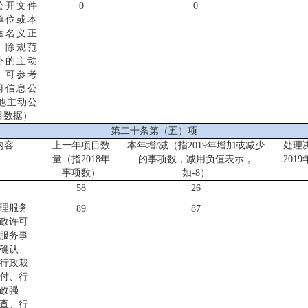
公开文件
0
0
单位或本
室名义正
、除规范
外的主动
，可参考
府信息公
他主动公
目数据）
第二十条第（五）项
内容
上一年项目数
本年增/减
（指20
19
年增加或减少
处理
量
（指20
18
年
的事项数
，减用负值表示，
20
19
事项数）
如-8）
58
26
理服务
89
87
政许可
服务事
确认、
行政裁
付、行
政强
查、行