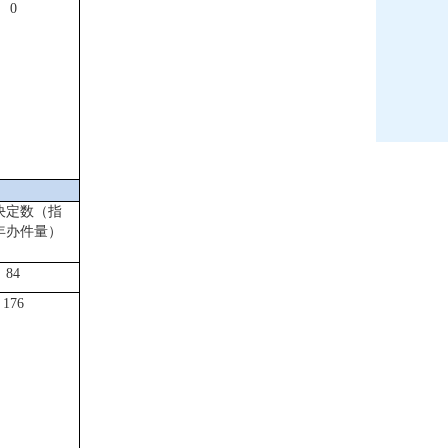
0
决定数
（指
年办件量）
84
176