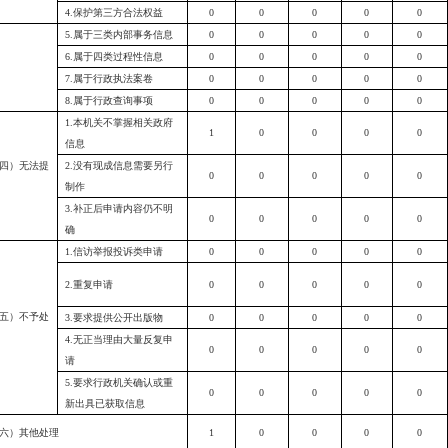
4.保护第三方合法权益
0
0
0
0
0
5.属于三类内部事务信息
0
0
0
0
0
6.属于四类过程性信息
0
0
0
0
0
7.属于行政执法案卷
0
0
0
0
0
8.属于行政查询事项
0
0
0
0
0
1.本机关不掌握相关政府
1
0
0
0
0
信息
四）无法提
2.没有现成信息需要另行
0
0
0
0
0
制作
3.补正后申请内容仍不明
0
0
0
0
0
确
1.信访举报投诉类申请
0
0
0
0
0
2.重复申请
0
0
0
0
0
五）不予处
3.要求提供公开出版物
0
0
0
0
0
4.无正当理由大量反复申
0
0
0
0
0
请
5.要求行政机关确认或重
0
0
0
0
0
新出具已获取信息
六）其他处理
1
0
0
0
0