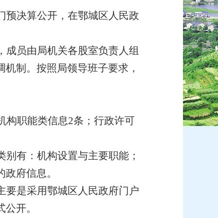
门预决算公开，在
鄂城
区人民政
，成员由局机关各
股室
负责人组
调机制。按照局
领导
班子要求，
机构职能类信息
2
条；行政许可
类别有：机构设置与主要职能；
的政府信息。
主要
是
采用
鄂城
区人民政府门户
式公开。