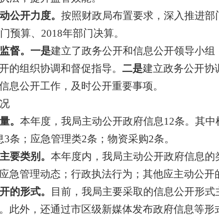
动公开力度。
按照财政局布置要求，深入推进部
门预算、
201
8
年部门决算。
监督。
一是
建立了政务公开和信息公开领导小组
开的组织协调和督促指导。
二是
建立政务公开协
信息公开
工作，及时
公开重要事项
。
况
量。
本年度，我局主动公开政府信息
12
条。其中
息
3
条
；应急管理类
2条
；物资采购
2条。
主要类别。
本年度内，我局主动公开政府信息的
应急管理动态；
行政执法行为；其他应主动公开
开的形式。
目前，我局主要采取的信息公开形式
。此外，还通过
市区级新媒体
发布政府信息等形