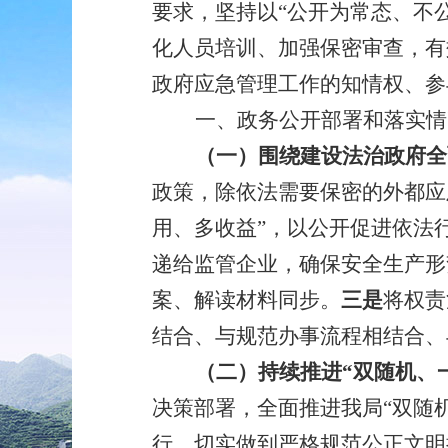
要求，坚持以
“
公开为常态、不
化人员培训、加强保密审查，有
政府
应急管理
工作的知情权、参
一、政务公开部署和落实情
（一）围绕建设法治政府全
政策，除依法需要保密的外都应
用、多收益”，以公开促进依法
递给监管企业，确保安全生产形
案、解读材料同步。
三是
将权责
结合、与规范办事流程相结合、
（
二
）
持续推进
“双随机、
决策部署，全面推进我局“双随
行，切实做到严格规范公正文明