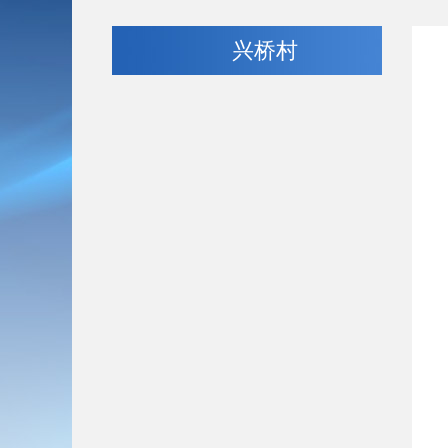
兴桥村
机
办
联系