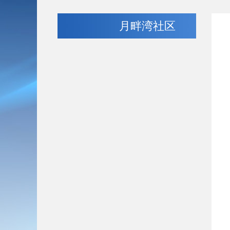
月畔湾社区
机
办公
办公