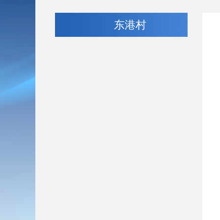
东港村
机
办公
联系
办公