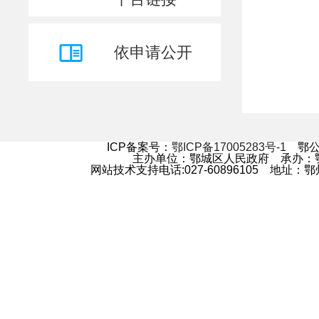
公共企事业单位信息公开
公共资源配置
依申请公开
公益事业建设
招考录用
人事任免
其他主动公开内容
ICP备案号：
鄂ICP备17005283号-1
鄂公网
民生实事
主办单位：鄂城区人民政府 承办
网站技术支持电话:027-60896105 地
双随机、一公开
政策法规
基层政务公开标准化
基层政务公开事项标准目录
政策解读问答知识库