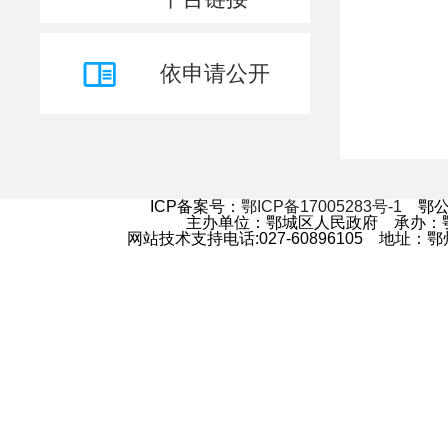
公共企事业单位信息公开
公共资源配置
依申请公开
公益事业建设
招考录用
人事任免
其他主动公开内容
ICP备案号：
鄂ICP备17005283号-1
鄂公网
民生实事
主办单位：鄂城区人民政府 承办
网站技术支持电话:027-60896105 地
双随机、一公开
政策法规
基层政务公开标准化
基层政务公开事项标准目录
政策解读问答知识库